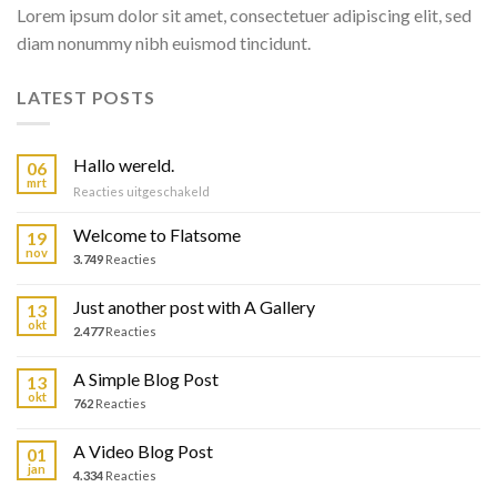
Lorem ipsum dolor sit amet, consectetuer adipiscing elit, sed
diam nonummy nibh euismod tincidunt.
LATEST POSTS
Hallo wereld.
06
mrt
voor
Reacties uitgeschakeld
Hallo
wereld.
Welcome to Flatsome
19
nov
3.749
Reacties
Just another post with A Gallery
13
okt
2.477
Reacties
A Simple Blog Post
13
okt
762
Reacties
A Video Blog Post
01
jan
4.334
Reacties