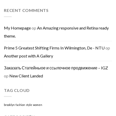
RECENT COMMENTS
My Homepage
op
An Amazing responsive and Retina ready
theme.
Prime 5 Greatest Shifting Firms In Wilmington, De - NTU
op
Another post with A Gallery
Заказать Статейныое и ссылочное продвижение – IGZ
op
New Client Landed
TAG CLOUD
brooklyn
fashion
style
women