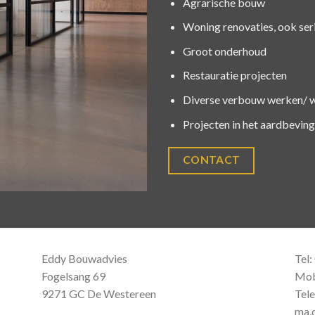
Agrarische bouw
Woning renovaties, ook ser
Groot onderhoud
Restauratie projecten
Diverse verbouw werken/ 
Projecten in het aardbevin
CONTACT
Eddy Bouwadvies
Tel
Fogelsang 69
Mob
9271 GC De Westereen
Tele
ma,d