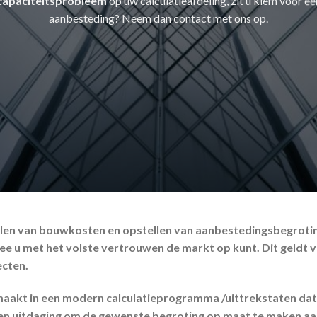
capaciteitsprobleem
op uw calculatieafdeling, zit u klem voor ee
aanbesteding? Neem dan contact met ons op.
alen van bouwkosten en opstellen van aanbestedingsbegrotinge
mee u met het volste vertrouwen de markt op kunt. Dit geldt
ecten.
akt in een modern calculatieprogramma /uittrekstaten dat 
een uitdaging om de gewenste begroting op maat te maken aan 