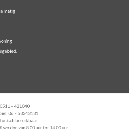
ie matig
woning
gsgebied.
: 0511 – 421040
iel: 06 – 53343131
fonisch bereikbaar:
i,wo,don van 8.00 uur tot 14.00.uur.